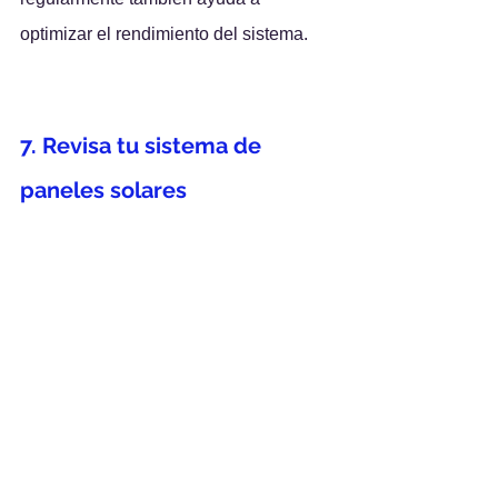
optimizar el rendimiento del sistema.
7. Revisa tu sistema de 
paneles solares
Si ya tienes paneles solares 
instalados, asegúrate de que su 
capacidad sea suficiente para cubrir el 
consumo adicional de la bomba de 
calor, sobre todo en esta temporada 
con menos horas de sol.