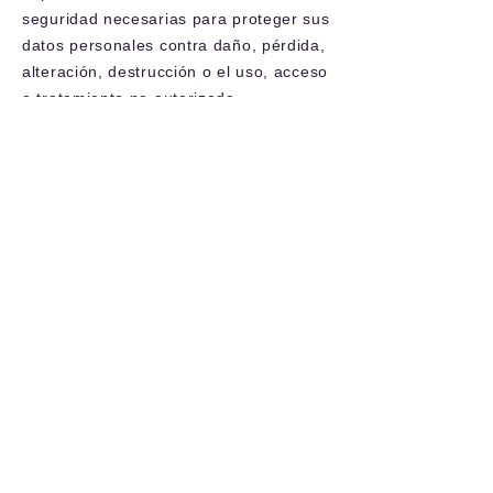
seguridad necesarias para proteger sus
datos personales contra daño, pérdida,
alteración, destrucción o el uso, acceso
o tratamiento no autorizado.
7. Modificaciones al Aviso de
Privacidad
Nos reservamos el derecho de efectuar
en cualquier momento modificaciones o
actualizaciones al presente aviso de
privacidad. Estas modificaciones
estarán disponibles a través de nuestra
página web
www.sonnenworks.com
.
8. Consentimiento