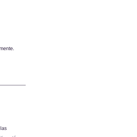
amente.
las 