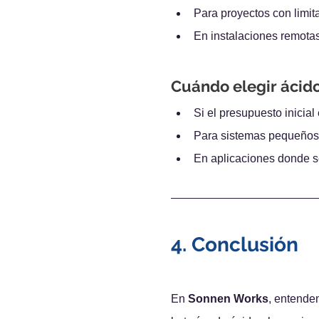
Para proyectos con limit
En instalaciones remotas
Cuándo elegir ácid
Si el presupuesto inicia
Para sistemas pequeños d
En aplicaciones donde se
4. Conclusión
En 
Sonnen Works
, entende