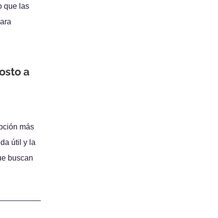
 que las 
ara 
osto a 
opción más 
a útil y la 
ue buscan 