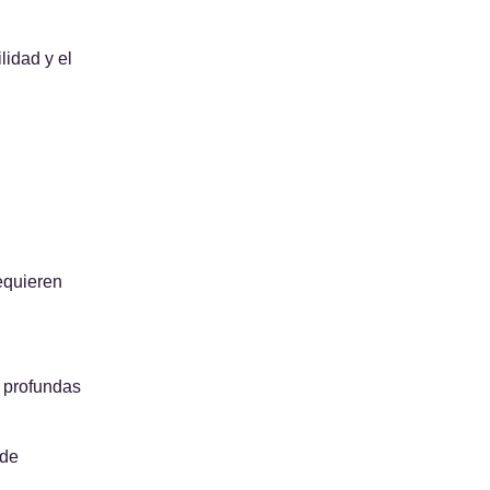
lidad y el 
equieren 
 profundas 
ede 