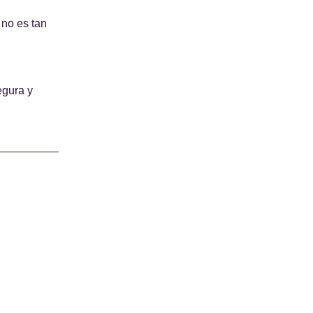
 no es tan 
gura y 